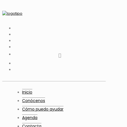
tiktok
facebook
instagram
Twitter
Youtube
Telegram
whatsapp
Inicio
Conócenos
Cómo puedo ayudar
Agenda
Contacta