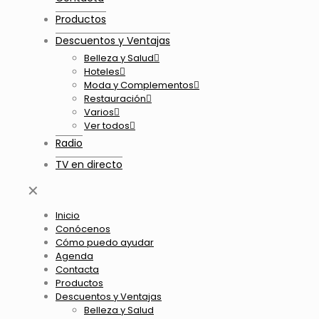
Productos
Descuentos y Ventajas
Belleza y Salud
Hoteles
Moda y Complementos
Restauración
Varios
Ver todos
Radio
TV en directo
✕
Inicio
Conócenos
Cómo puedo ayudar
Agenda
Contacta
Productos
Descuentos y Ventajas
Belleza y Salud