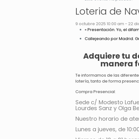
Loteria de N
9 octubre 2025 10:00 am
-
22 d
«
Presentación. Yo, el difam
Callejeando por Madrid. Gu
Adquiere tu d
manera f
Te informamos de las diferent
lotería, tanto de forma presenc
Compra Presencial:
Sede c/ Modesto Lafue
Lourdes Sanz y Olga B
Nuestro horario de ate
Lunes a jueves, de 10:0