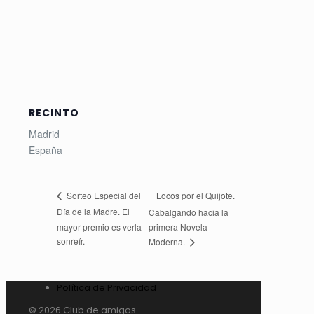
RECINTO
Madrid
España
Locos por el Quijote.
Sorteo Especial del
Día de la Madre. El
Cabalgando hacia la
mayor premio es verla
primera Novela
sonreír.
Moderna.
Política de Privacidad
© 2026 Club de amigos.