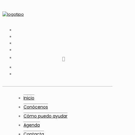
tiktok
facebook
instagram
Twitter
Youtube
Telegram
whatsapp
Inicio
Conócenos
Cómo puedo ayudar
Agenda
Contacta