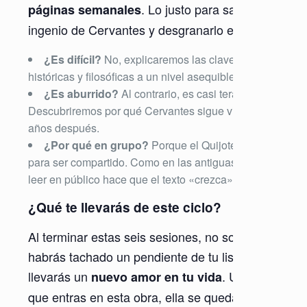
. Lo justo para saborear el
páginas semanales
ingenio de Cervantes y desgranarlo en grupo.
¿Es difícil?
No, explicaremos las claves
históricas y filosóficas a un nivel asequible.
¿Es aburrido?
Al contrario, es casi terapéutico.
Descubriremos por qué Cervantes sigue vivo 400
años después.
¿Por qué en grupo?
Porque el Quijote nació
para ser compartido. Como en las antiguas ventas,
leer en público hace que el texto «crezca».
¿Qué te llevarás de este ciclo?
Al terminar estas seis sesiones, no solo
habrás tachado un pendiente de tu lista: te
llevarás un
. Una vez
nuevo amor en tu vida
que entras en esta obra, ella se queda en ti