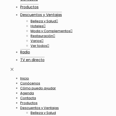
Productos
Descuentos y Ventajas
Belleza y Salud
Hoteles
Moda y Complementos
Restauración
Varios
Ver todos
Radio
TV en directo
✕
Inicio
Conócenos
Cómo puedo ayudar
Agenda
Contacta
Productos
Descuentos y Ventajas
Belleza y Salud