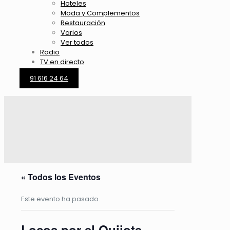
Hoteles
Moda y Complementos
Restauración
Varios
Ver todos
Radio
TV en directo
91 616 24 64
« Todos los Eventos
Este evento ha pasado.
Locos por el Quijote.