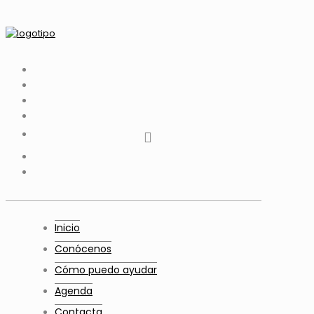
tiktok
facebook
instagram
Twitter
Youtube
Telegram
whatsapp
Inicio
Conócenos
Cómo puedo ayudar
Agenda
Contacta