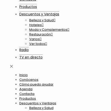
Productos
Descuentos y Ventajas
Belleza y Salud
Hoteles
Moda y Complementos
Restauración
Varios
Ver todos
Radio
TV en directo
✕
Inicio
Conócenos
Cómo puedo ayudar
Agenda
Contacta
Productos
Descuentos y Ventajas
Belleza y Salud