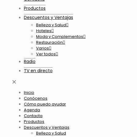
Productos
Descuentos y Ventajas
Belleza y Salud
Hoteles
Moda y Complementos
Restauración
Varios
Ver todos
Radio
TV en directo
✕
Inicio
Conócenos
Cómo puedo ayudar
Agenda
Contacta
Productos
Descuentos y Ventajas
Belleza y Salud