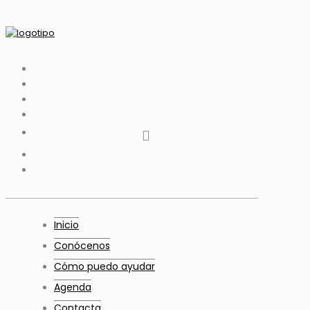
tiktok
facebook
instagram
Twitter
Youtube
Telegram
whatsapp
Inicio
Conócenos
Cómo puedo ayudar
Agenda
Contacta