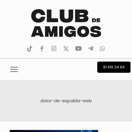
tiktok
facebook
instagram
Twitter
Youtube
Telegram
whatsapp
91 616 24 64
dolor-de-espalda-web