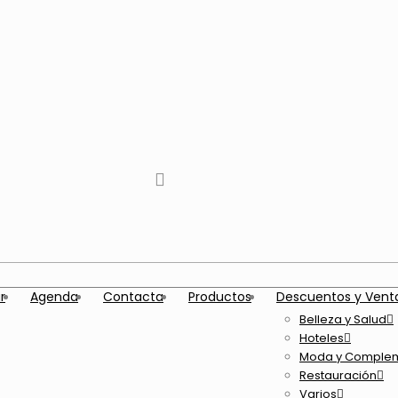
tiktok
facebook
instagram
Twitter
Youtube
Telegram
whatsapp
r
Agenda
Contacta
Productos
Descuentos y Vent
Belleza y Salud
Hoteles
Moda y Comple
Restauración
Varios