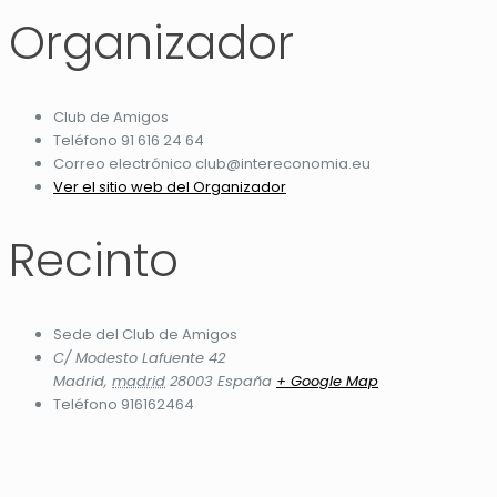
Organizador
Club de Amigos
Teléfono
91 616 24 64
Correo electrónico
club@intereconomia.eu
Ver el sitio web del Organizador
Recinto
Sede del Club de Amigos
C/ Modesto Lafuente 42
Madrid
,
madrid
28003
España
+ Google Map
Teléfono
916162464