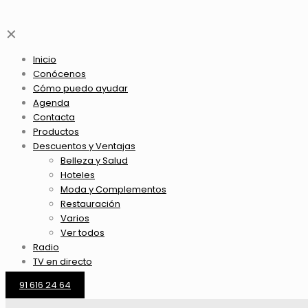
✕
Inicio
Conócenos
Cómo puedo ayudar
Agenda
Contacta
Productos
Descuentos y Ventajas
Belleza y Salud
Hoteles
Moda y Complementos
Restauración
Varios
Ver todos
Radio
TV en directo
91 616 24 64