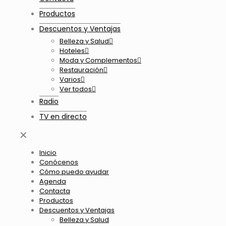
Productos
Descuentos y Ventajas
Belleza y Salud
Hoteles
Moda y Complementos
Restauración
Varios
Ver todos
Radio
TV en directo
✕
Inicio
Conócenos
Cómo puedo ayudar
Agenda
Contacta
Productos
Descuentos y Ventajas
Belleza y Salud