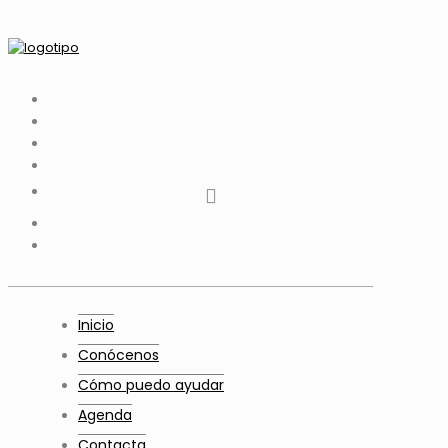
tiktok
facebook
instagram
Twitter
Youtube
Telegram
whatsapp
Inicio
Conócenos
Cómo puedo ayudar
Agenda
Contacta