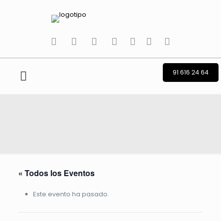
tiktok
facebook
instagram
Twitter
Youtube
Telegram
whatsapp
91 616 24 64
« Todos los Eventos
Este evento ha pasado.