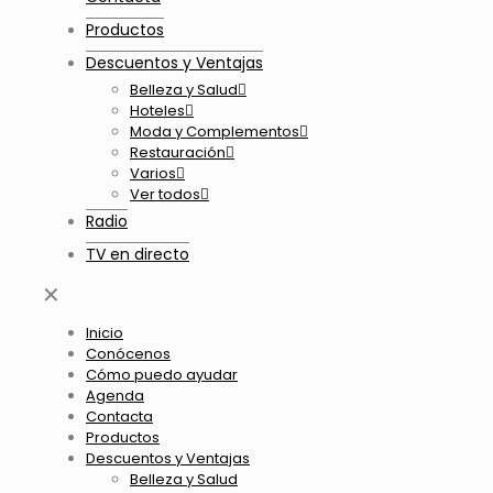
Productos
Descuentos y Ventajas
Belleza y Salud
Hoteles
Moda y Complementos
Restauración
Varios
Ver todos
Radio
TV en directo
✕
Inicio
Conócenos
Cómo puedo ayudar
Agenda
Contacta
Productos
Descuentos y Ventajas
Belleza y Salud