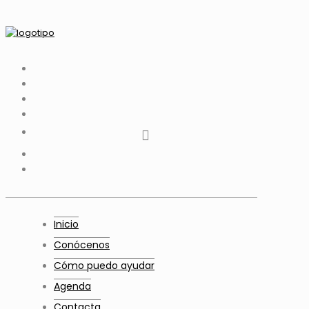
tiktok
facebook
instagram
Twitter
Youtube
Telegram
whatsapp
Inicio
Conócenos
Cómo puedo ayudar
Agenda
Contacta