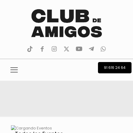
tiktok
facebook
instagram
Twitter
Youtube
Telegram
whatsapp
91 616 24 64