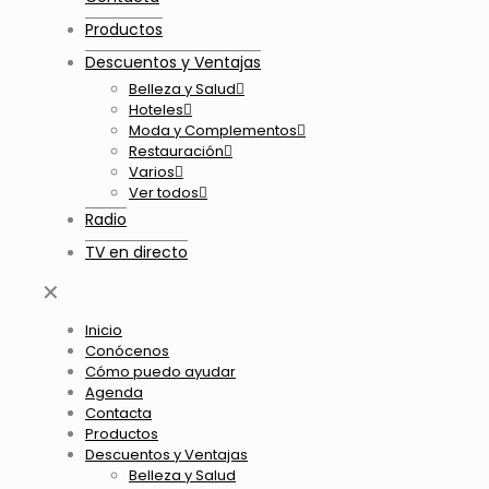
Productos
Descuentos y Ventajas
Belleza y Salud
Hoteles
Moda y Complementos
Restauración
Varios
Ver todos
Radio
TV en directo
✕
Inicio
Conócenos
Cómo puedo ayudar
Agenda
Contacta
Productos
Descuentos y Ventajas
Belleza y Salud