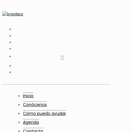
tiktok
facebook
instagram
Twitter
Youtube
Telegram
whatsapp
Inicio
Conócenos
Cómo puedo ayudar
Agenda
Contacta