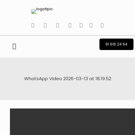
tiktok
facebook
instagram
Twitter
Youtube
Telegram
whatsapp
91 616 24 64
WhatsApp Video 2026-03-13 at 18.19.52