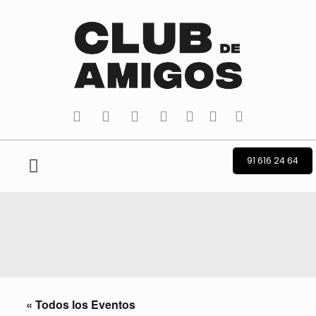
tiktok
facebook
instagram
Twitter
Youtube
Telegram
whatsapp
91 616 24 64
« Todos los Eventos