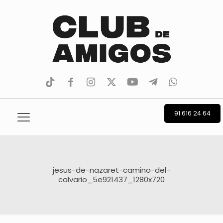
tiktok
facebook
instagram
Twitter
Youtube
Telegram
whatsapp
91 616 24 64
jesus-de-nazaret-camino-del-
calvario_5e921437_1280x720