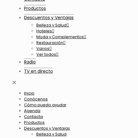
Productos
Descuentos y Ventajas
Belleza y Salud
Hoteles
Moda y Complementos
Restauración
Varios
Ver todos
Radio
TV en directo
✕
Inicio
Conócenos
Cómo puedo ayudar
Agenda
Contacta
Productos
Descuentos y Ventajas
Belleza y Salud