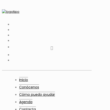
tiktok
facebook
instagram
Twitter
Youtube
Telegram
whatsapp
Inicio
Conócenos
Cómo puedo ayudar
Agenda
Contacta