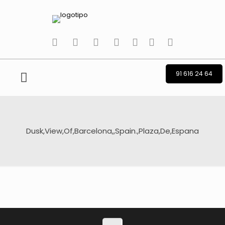
tiktok
facebook
instagram
Twitter
Youtube
Telegram
whatsapp
91 616 24 64
Dusk,View,Of,Barcelona,,Spain.,Plaza,De,Espana