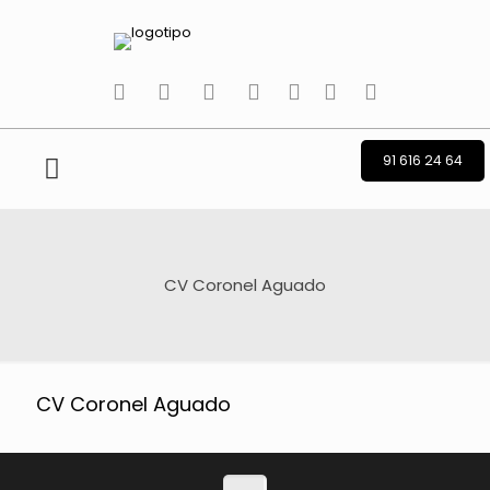
tiktok
facebook
instagram
Twitter
Youtube
Telegram
whatsapp
91 616 24 64
CV Coronel Aguado
CV Coronel Aguado