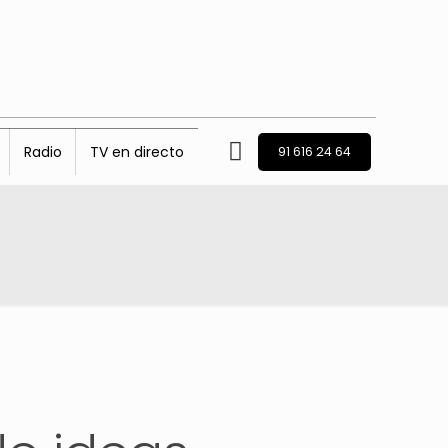
Radio
TV en directo
91 616 24 64