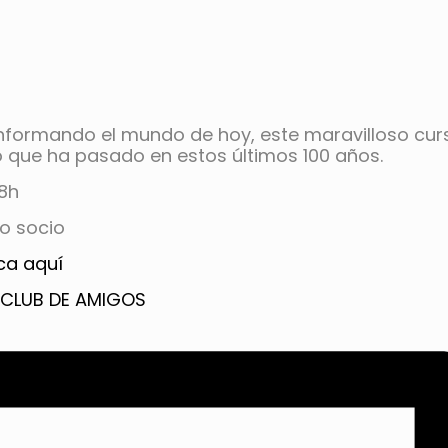
nformando el mundo de hoy, este maravilloso curs
o que ha pasado en estos últimos 100 años.
18h
no socio
ica aquí
 CLUB DE AMIGOS