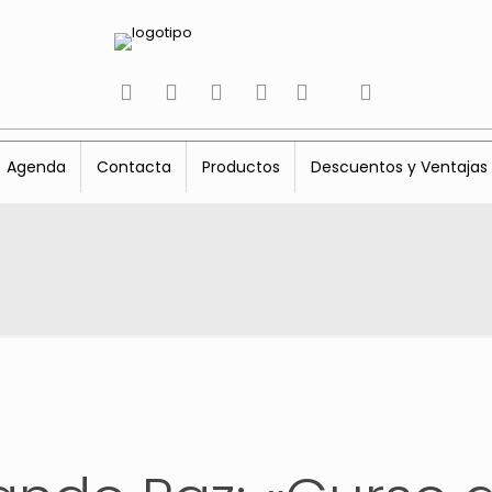
tiktok
facebook
instagram
Twitter
Youtube
Telegram
whatsapp
Agenda
Contacta
Productos
Descuentos y Ventajas