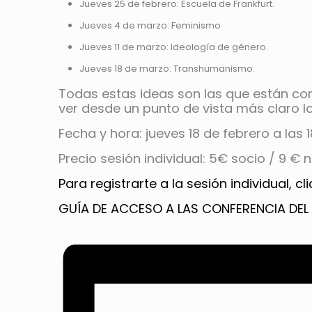
Jueves 25 de febrero: Escuela de Frankfurt.
Jueves 4 de marzo: Feminismo
Jueves 11 de marzo: Ideología de género.
Jueves 18 de marzo: Transhumanismo.
Todas estas ideas son las que están co
ver desde un punto de vista más claro l
Fecha y hora: jueves 18 de febrero a las 
Precio sesión individual: 5€ socio / 9 € 
Para registrarte a la sesión individual, cl
GUÍA DE ACCESO A LAS CONFERENCIA DEL