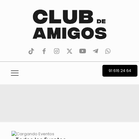
tiktok
facebook
instagram
Twitter
Youtube
Telegram
whatsapp
91 616 24 64