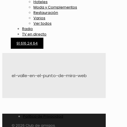
Hoteles
Moda y Complementos
Restauración
Varios
Ver todos
Radio
TV en directo
91 616 24 64
el-valle-en-el-punto-de-mira-web
Política de Privacidad
© 2026 Club de amigos.