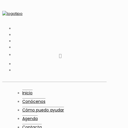
tiktok
facebook
instagram
Twitter
Youtube
Telegram
whatsapp
Inicio
Conócenos
Cómo puedo ayudar
Agenda
Contacta