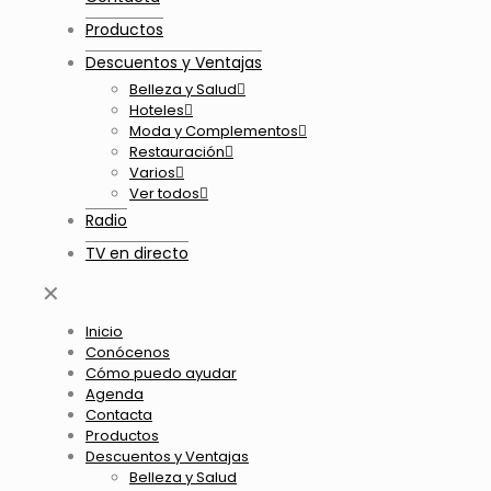
Productos
Descuentos y Ventajas
Belleza y Salud
Hoteles
Moda y Complementos
Restauración
Varios
Ver todos
Radio
TV en directo
✕
Inicio
Conócenos
Cómo puedo ayudar
Agenda
Contacta
Productos
Descuentos y Ventajas
Belleza y Salud