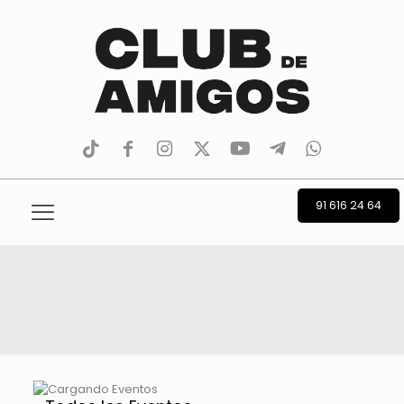
tiktok
facebook
instagram
Twitter
Youtube
Telegram
whatsapp
91 616 24 64