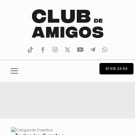
tiktok
facebook
instagram
Twitter
Youtube
Telegram
whatsapp
91 616 24 64