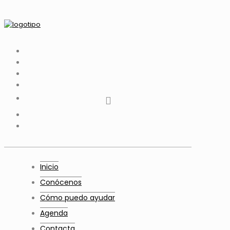
tiktok
facebook
instagram
Twitter
Youtube
Telegram
whatsapp
Inicio
Conócenos
Cómo puedo ayudar
Agenda
Contacta