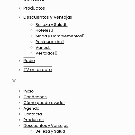
Productos
Descuentos y Ventajas
Belleza y Salud
Hoteles
Moda y Complementos
Restauración
Varios
Ver todos
Radio
TV en directo
✕
Inicio
Conócenos
Cómo puedo ayudar
Agenda
Contacta
Productos
Descuentos y Ventajas
Belleza y Salud