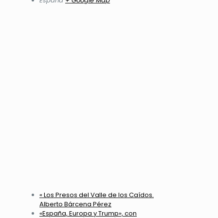
España
+ Google Map
«
Los Presos del Valle de los Caídos.
Alberto Bárcena Pérez
«España, Europa y Trump», con