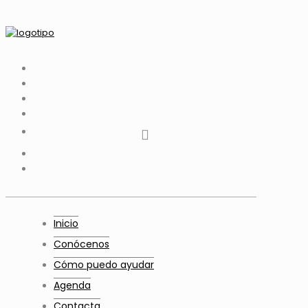
tiktok
facebook
instagram
Twitter
Youtube
Telegram
whatsapp
Inicio
Conócenos
Cómo puedo ayudar
Agenda
Contacta