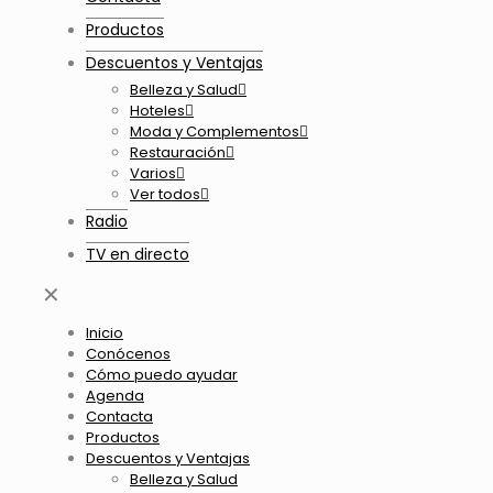
Productos
Descuentos y Ventajas
Belleza y Salud
Hoteles
Moda y Complementos
Restauración
Varios
Ver todos
Radio
TV en directo
✕
Inicio
Conócenos
Cómo puedo ayudar
Agenda
Contacta
Productos
Descuentos y Ventajas
Belleza y Salud