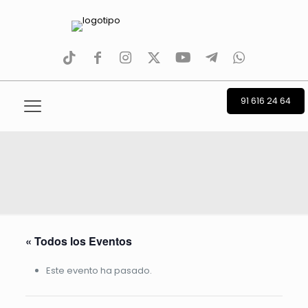
tiktok
facebook
instagram
Twitter
Youtube
Telegram
whatsapp
91 616 24 64
« Todos los Eventos
Este evento ha pasado.