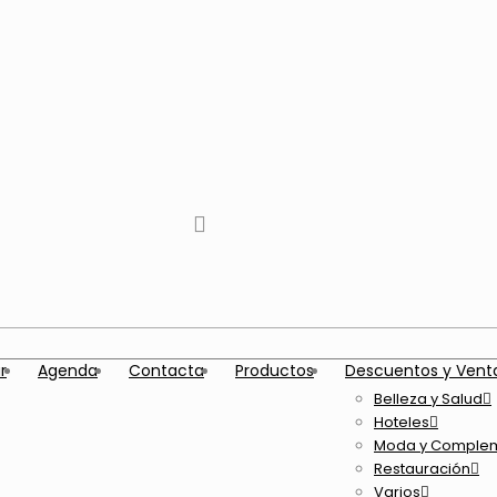
tiktok
facebook
instagram
Twitter
Youtube
Telegram
whatsapp
r
Agenda
Contacta
Productos
Descuentos y Vent
Belleza y Salud
Hoteles
Moda y Comple
Restauración
Varios