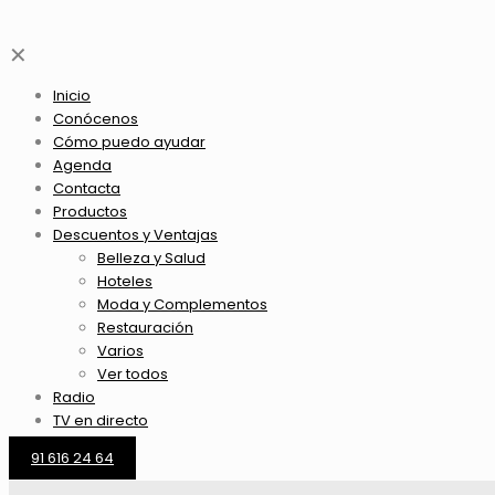
✕
Inicio
Conócenos
Cómo puedo ayudar
Agenda
Contacta
Productos
Descuentos y Ventajas
Belleza y Salud
Hoteles
Moda y Complementos
Restauración
Varios
Ver todos
Radio
TV en directo
91 616 24 64