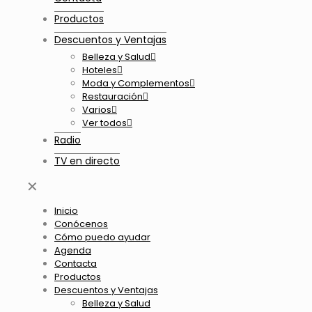
Productos
Descuentos y Ventajas
Belleza y Salud
Hoteles
Moda y Complementos
Restauración
Varios
Ver todos
Radio
TV en directo
✕
Inicio
Conócenos
Cómo puedo ayudar
Agenda
Contacta
Productos
Descuentos y Ventajas
Belleza y Salud