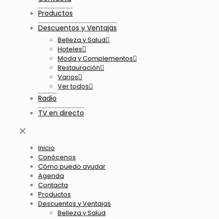
Productos
Descuentos y Ventajas
Belleza y Salud
Hoteles
Moda y Complementos
Restauración
Varios
Ver todos
Radio
TV en directo
✕
Inicio
Conócenos
Cómo puedo ayudar
Agenda
Contacta
Productos
Descuentos y Ventajas
Belleza y Salud