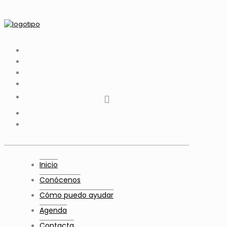
tiktok
facebook
instagram
Twitter
Youtube
Telegram
whatsapp
Inicio
Conócenos
Cómo puedo ayudar
Agenda
Contacta