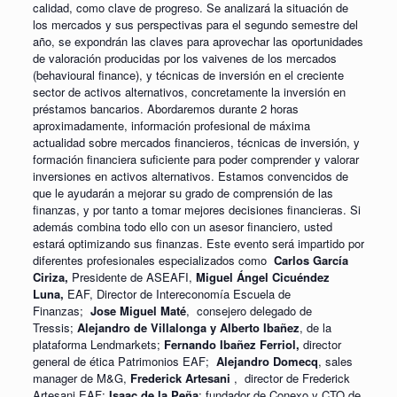
calidad, como clave de progreso. Se analizará la situación de
los mercados y sus perspectivas para el segundo semestre del
año, se expondrán las claves para aprovechar las oportunidades
de valoración producidas por los vaivenes de los mercados
(behavioural finance), y técnicas de inversión en el creciente
sector de activos alternativos, concretamente la inversión en
préstamos bancarios. Abordaremos durante 2 horas
aproximadamente, información profesional de máxima
actualidad sobre mercados financieros, técnicas de inversión, y
formación financiera suficiente para poder comprender y valorar
inversiones en activos alternativos. Estamos convencidos de
que le ayudarán a mejorar su grado de comprensión de las
finanzas, y por tanto a tomar mejores decisiones financieras. Si
además combina todo ello con un asesor financiero, usted
estará optimizando sus finanzas. Este evento será impartido por
diferentes profesionales especializados como
Carlos García
Ciriza,
Presidente de ASEAFI,
Miguel Ángel Cicuéndez
Luna,
EAF, Director de Intereconomía Escuela de
Finanzas;
Jose Miguel Maté
, consejero delegado de
Tressis;
Alejandro de Villalonga y Alberto Ibañez
, de la
plataforma Lendmarkets;
Fernando Ibañez Ferriol,
director
general de ética Patrimonios EAF;
Alejandro Domecq
, sales
manager de M&G,
Frederick Artesani
, director de Frederick
Artesani EAF;
Isaac de la Peña
; fundador de Conexo y CTO de