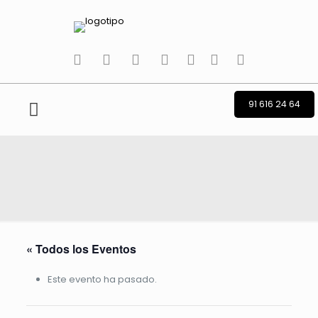
tiktok
facebook
instagram
Twitter
Youtube
Telegram
whatsapp
91 616 24 64
« Todos los Eventos
Este evento ha pasado.