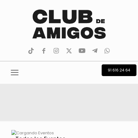
tiktok
facebook
instagram
Twitter
Youtube
Telegram
whatsapp
91 616 24 64