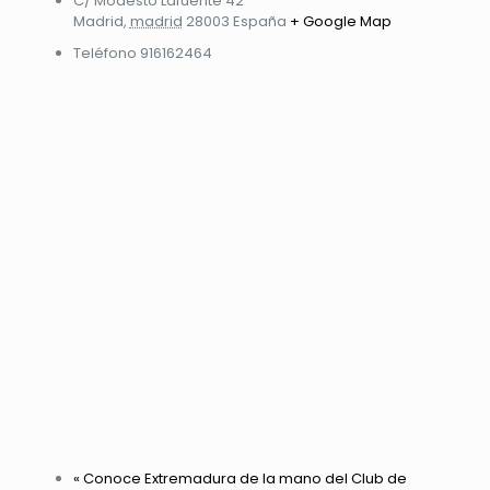
C/ Modesto Lafuente 42
Madrid
,
madrid
28003
España
+ Google Map
Teléfono
916162464
«
Conoce Extremadura de la mano del Club de