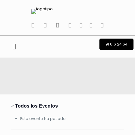
tiktok
facebook
instagram
Twitter
Youtube
Telegram
whatsapp
91 616 24 64
« Todos los Eventos
Este evento ha pasado.