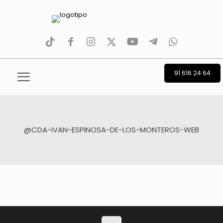
tiktok
facebook
instagram
Twitter
Youtube
Telegram
whatsapp
91 616 24 64
@CDA-IVAN-ESPINOSA-DE-LOS-MONTEROS-WEB