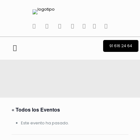
tiktok
facebook
instagram
Twitter
Youtube
Telegram
whatsapp
91 616 24 64
« Todos los Eventos
Este evento ha pasado.