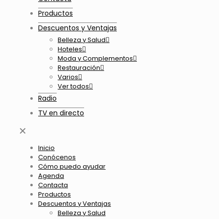
Productos
Descuentos y Ventajas
Belleza y Salud
Hoteles
Moda y Complementos
Restauración
Varios
Ver todos
Radio
TV en directo
✕
Inicio
Conócenos
Cómo puedo ayudar
Agenda
Contacta
Productos
Descuentos y Ventajas
Belleza y Salud