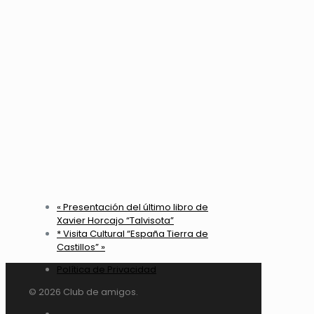
«
Presentación del último libro de
Xavier Horcajo “Talvisota”
* Visita Cultural “España Tierra de
Castillos”
»
Política de Privacidad
© 2026 Club de amigos.