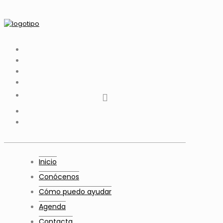
tiktok
facebook
instagram
Twitter
Youtube
Telegram
whatsapp
Inicio
Conócenos
Cómo puedo ayudar
Agenda
Contacta