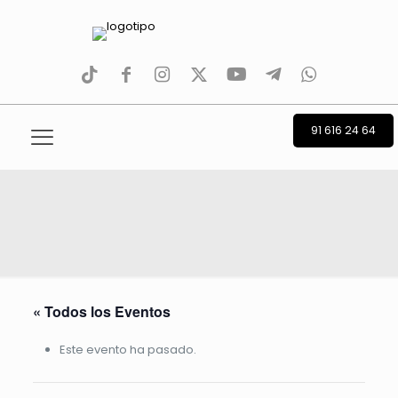
tiktok
facebook
instagram
Twitter
Youtube
Telegram
whatsapp
91 616 24 64
« Todos los Eventos
Este evento ha pasado.