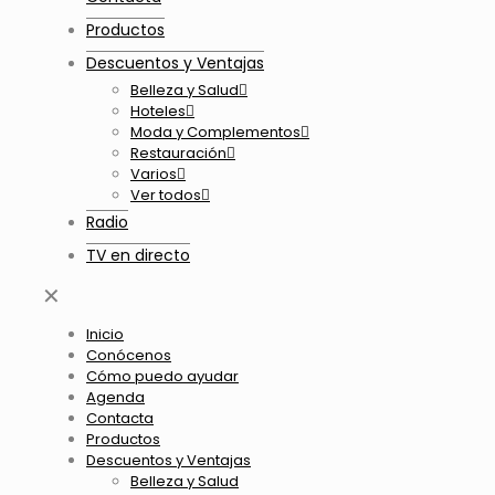
Productos
Descuentos y Ventajas
Belleza y Salud
Hoteles
Moda y Complementos
Restauración
Varios
Ver todos
Radio
TV en directo
✕
Inicio
Conócenos
Cómo puedo ayudar
Agenda
Contacta
Productos
Descuentos y Ventajas
Belleza y Salud