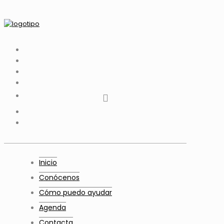
tiktok
facebook
instagram
Twitter
Youtube
Telegram
whatsapp
Inicio
Conócenos
Cómo puedo ayudar
Agenda
Contacta