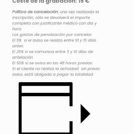
Coste de la grabación: 15 €
Política de cancelación:
una vez realizada la
inscripción, sólo se devolverá el importe
completo con justificante médico con día y
hora.
Los gastos de penalización por cancelar:
El 5% si el aviso se realiza entre 10 y 15 días
antes
El 25% si se comunica entre 3 y 10 días de
antelación
El 50% si se avisa en las 48 horas previas.
Si el cliente no realiza la actividad sin previo
aviso, está obligado a pagar la totalidad.