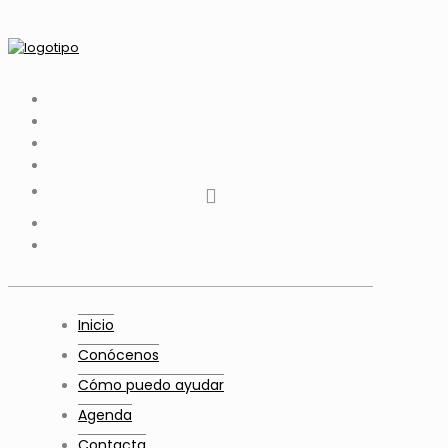
tiktok
facebook
instagram
Twitter
Youtube
Telegram
whatsapp
Inicio
Conócenos
Cómo puedo ayudar
Agenda
Contacta