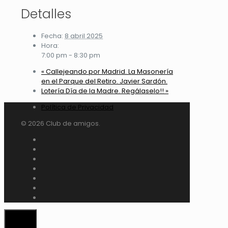
Detalles
Fecha:
8 abril 2025
Hora:
7:00 pm - 8:30 pm
«
Callejeando por Madrid. La Masonería
en el Parque del Retiro. Javier Sardón.
Lotería Día de la Madre. Regálaselo!!
»
Política de Privacidad
© 2026 Club de amigos.