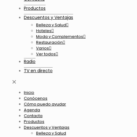
Productos
Descuentos y Ventajas
Belleza y Salud
Hoteles
Moda y Complementos
Restauración
Varios
Ver todos
Radio
TV en directo
✕
Inicio
Conócenos
Cómo puedo ayudar
Agenda
Contacta
Productos
Descuentos y Ventajas
Belleza y Salud