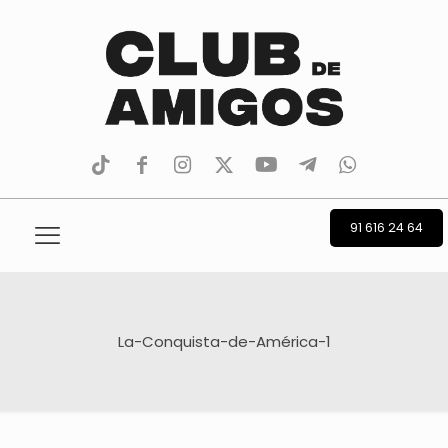
tiktok
facebook
instagram
Twitter
Youtube
Telegram
whatsapp
91 616 24 64
La-Conquista-de-América-1