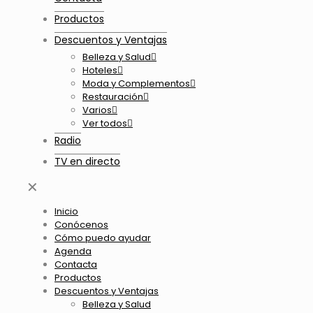
Productos
Descuentos y Ventajas
Belleza y Salud
Hoteles
Moda y Complementos
Restauración
Varios
Ver todos
Radio
TV en directo
✕
Inicio
Conócenos
Cómo puedo ayudar
Agenda
Contacta
Productos
Descuentos y Ventajas
Belleza y Salud