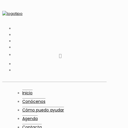
tiktok
facebook
instagram
Twitter
Youtube
Telegram
whatsapp
Inicio
Conócenos
Cómo puedo ayudar
Agenda
Contacta