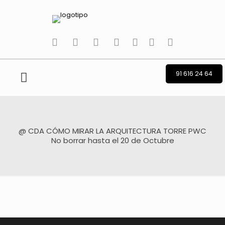
tiktok
facebook
instagram
Twitter
Youtube
Telegram
whatsapp
91 616 24 64
@ CDA CÓMO MIRAR LA ARQUITECTURA TORRE PWC
No borrar hasta el 20 de Octubre