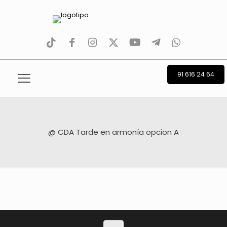
tiktok
facebook
instagram
Twitter
Youtube
Telegram
whatsapp
91 616 24 64
@ CDA Tarde en armonía opcion A