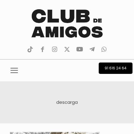
tiktok
facebook
instagram
Twitter
Youtube
Telegram
whatsapp
91 616 24 64
descarga