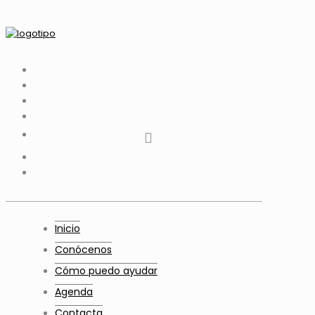
tiktok
facebook
instagram
Twitter
Youtube
Telegram
whatsapp
Inicio
Conócenos
Cómo puedo ayudar
Agenda
Contacta