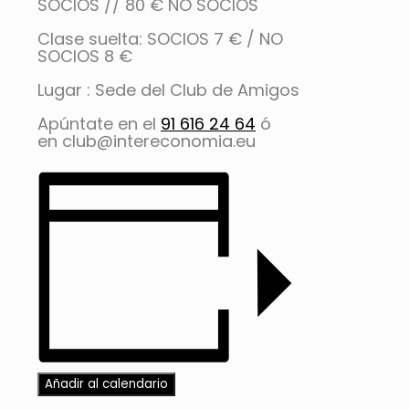
SOCIOS // 80 € NO SOCIOS
Clase suelta: SOCIOS 7 € / NO
SOCIOS 8 €
Lugar : Sede del Club de Amigos
Apúntate en el
91 616 24 64
ó
en
club@intereconomia.eu
Añadir al calendario