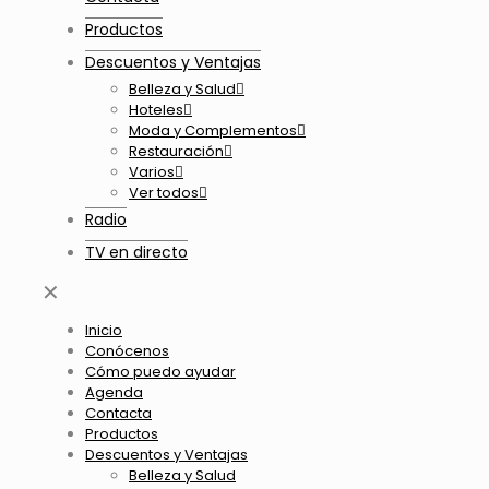
Productos
Descuentos y Ventajas
Belleza y Salud
Hoteles
Moda y Complementos
Restauración
Varios
Ver todos
Radio
TV en directo
✕
Inicio
Conócenos
Cómo puedo ayudar
Agenda
Contacta
Productos
Descuentos y Ventajas
Belleza y Salud