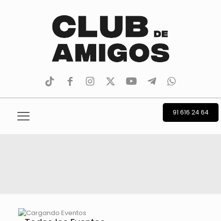
tiktok
facebook
instagram
Twitter
Youtube
Telegram
whatsapp
91 616 24 64