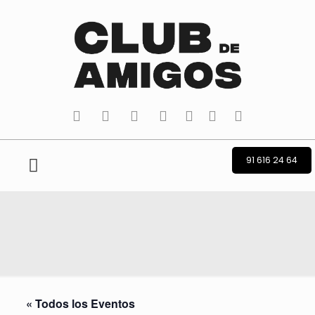
tiktok
facebook
instagram
Twitter
Youtube
Telegram
whatsapp
91 616 24 64
« Todos los Eventos