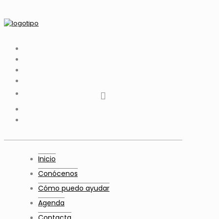
tiktok
facebook
instagram
Twitter
Youtube
Telegram
whatsapp
Inicio
Conócenos
Cómo puedo ayudar
Agenda
Contacta