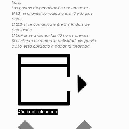
hora.
Los gastos de penalización por cancelar:
El 5% si el aviso se realiza entre 10 y 15 días
antes
El 25% si se comunica entre 3 y 10 días de
antelación
El 50% si se avisa en las 48 horas previas.
Si el cliente no realiza la actividad sin previo
aviso, está obligado a pagar la totalidad.
Añadir al calendario