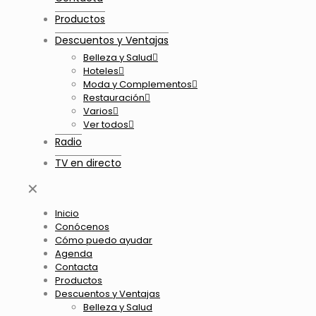
Productos
Descuentos y Ventajas
Belleza y Salud
Hoteles
Moda y Complementos
Restauración
Varios
Ver todos
Radio
TV en directo
✕
Inicio
Conócenos
Cómo puedo ayudar
Agenda
Contacta
Productos
Descuentos y Ventajas
Belleza y Salud