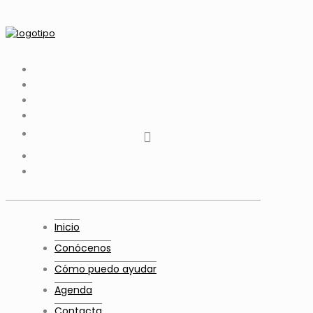
tiktok
facebook
instagram
Twitter
Youtube
Telegram
whatsapp
Inicio
Conócenos
Cómo puedo ayudar
Agenda
Contacta