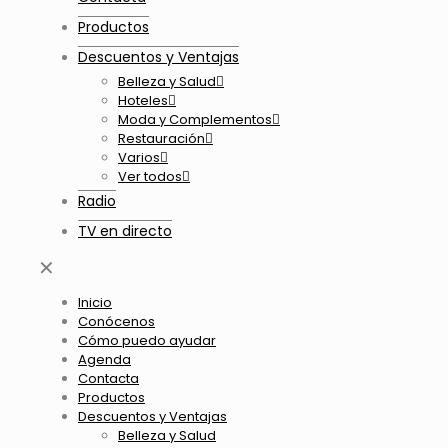
Productos
Descuentos y Ventajas
Belleza y Salud
Hoteles
Moda y Complementos
Restauración
Varios
Ver todos
Radio
TV en directo
✕
Inicio
Conócenos
Cómo puedo ayudar
Agenda
Contacta
Productos
Descuentos y Ventajas
Belleza y Salud