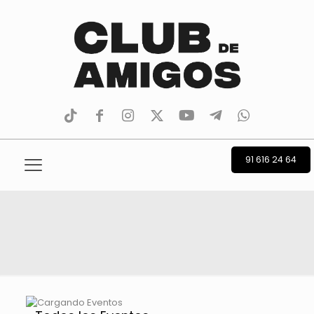
tiktok
facebook
instagram
Twitter
Youtube
Telegram
whatsapp
91 616 24 64