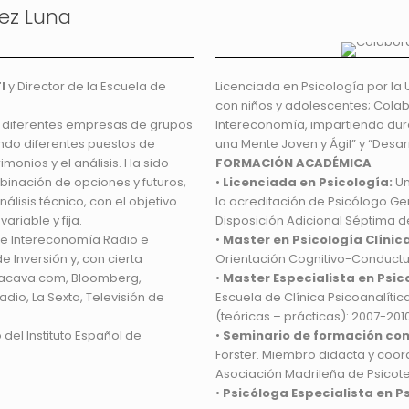
ez Luna
FI
y Director de la Escuela de
Licenciada en Psicología por la 
con niños y adolescentes; Colab
en diferentes empresas de grupos
Intereconomía, impartiendo dura
do diferentes puestos de
una Mente Joven y Ágil” y “Desar
monios y el análisis. Ha sido
FORMACIÓN ACADÉMICA
binación de opciones y futuros,
•
Licenciada en Psicología:
Un
lisis técnico, con el objetivo
la acreditación de Psicólogo Gen
riable y fija.
Disposición Adicional Séptima de
e Intereconomía Radio e
•
Master en Psicología Clínica
 Inversión y, con cierta
Orientación Cognitivo-Conductu
lsacava.com, Bloomberg,
•
Master Especialista en Psic
dio, La Sexta, Televisión de
Escuela de Clínica Psicoanalíti
(teóricas – prácticas): 2007-2010
 del Instituto Español de
•
Seminario de formación con
Forster. Miembro didacta y coord
Asociación Madrileña de Psicote
•
Psicóloga Especialista en P