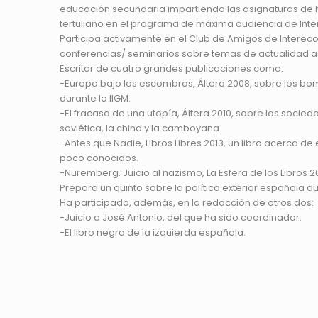
educación secundaria impartiendo las asignaturas de his
tertuliano en el programa de máxima audiencia de Inte
Participa activamente en el Club de Amigos de Intere
conferencias/ seminarios sobre temas de actualidad as
Escritor de cuatro grandes publicaciones como:
-Europa bajo los escombros, Áltera 2008, sobre los bomb
durante la IIGM.
-El fracaso de una utopía, Áltera 2010, sobre las socied
soviética, la china y la camboyana.
-Antes que Nadie, Libros Libres 2013, un libro acerca d
poco conocidos.
-Nuremberg. Juicio al nazismo, La Esfera de los Libros 2
Prepara un quinto sobre la política exterior española dur
Ha participado, además, en la redacción de otros dos:
-Juicio a José Antonio, del que ha sido coordinador.
-El libro negro de la izquierda española.