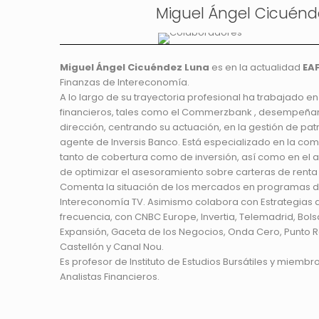
Miguel Ángel Cicuénd
Miguel Ángel Cicuéndez Luna
es en la actualidad
EA
Finanzas de Intereconomía.
A lo largo de su trayectoria profesional ha trabajado 
financieros, tales como el Commerzbank , desempeñan
dirección, centrando su actuación, en la gestión de patri
agente de Inversis Banco. Está especializado en la com
tanto de cobertura como de inversión, así como en el aná
de optimizar el asesoramiento sobre carteras de renta va
Comenta la situación de los mercados en programas d
Intereconomía TV. Asimismo colabora con Estrategias de
frecuencia, con CNBC Europe, Invertia, Telemadrid, Bo
Expansión, Gaceta de los Negocios, Onda Cero, Punto Ra
Castellón y Canal Nou.
Es profesor de Instituto de Estudios Bursátiles y miembro
Analistas Financieros.