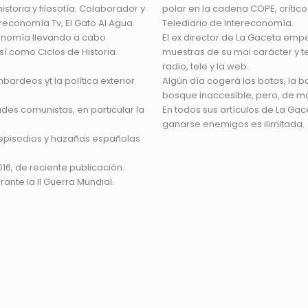
toria y filosofía. Colaborador y
polar en la cadena COPE, crític
reconomía Tv, El Gato Al Agua.
Telediario de Intereconomía.
conomía llevando a cabo
El ex director de La Gaceta emp
í como Ciclos de Historia.
muestras de su mal carácter y 
radio, tele y la web.
ardeos yt la política exterior
Algún día cogerá las botas, la b
bosque inaccesible, pero, de mo
ades comunistas, en particular la
En todos sus artículos de La Ga
ganarse enemigos es ilimitada.
e episodios y hazañas españolas
016, de reciente publicación.
ante la II Guerra Mundial.