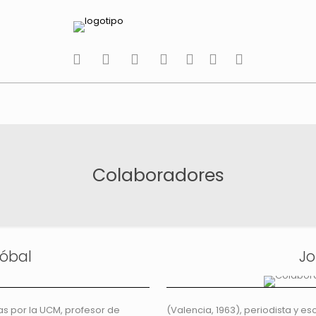
tiktok
facebook
instagram
Twitter
Youtube
Telegram
whatsapp
Colaboradores
tóbal
Jo
as por la UCM, profesor de
(Valencia, 1963), periodista y esc