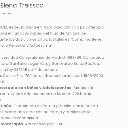
Elena Treissac
UCM, especializada en Psicología Clínica y psicoterapia
ora en las actividades del Club de Amigos de
nte los dos últimos años, los talleres “Como mantener
rollo Personal y Autoestima”
iversidad Complutense de Madrid: 1993-98. Concedida
eral Sanitario según la Ley General de Salud Pública,
 la Ley 33/2011 de 4 de octubre.
:
Centro Ellis: 700 horas (teórico- prácticas): 1998-2000.
al.
oterapia con Niños y Adolescentes:
Asociación
ca con Niños y Adolescentes de Madrid: 426 horas
.
tinúa:
Especialista en Pareja y familia: con la Dr. Lea
inadora de la sección de Pareja y familias de la
rapia Psicoanalítica.
sicoterapia.
Acreditada por FEAP.