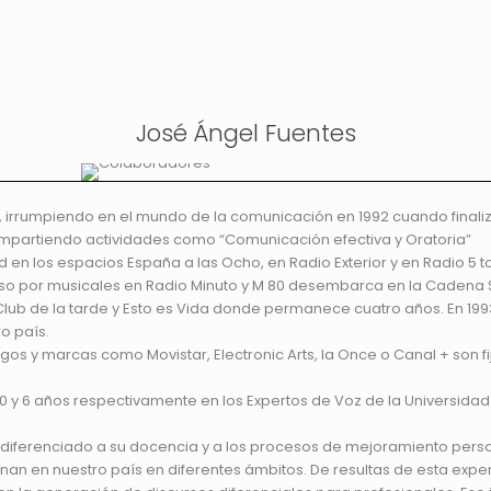
José Ángel Fuentes
, irrumpiendo en el mundo de la comunicación en 1992 cuando finali
mpartiendo actividades como “Comunicación efectiva y Oratoria”
en los espacios España a las Ocho, en Radio Exterior y en Radio 5 to
aso por musicales en Radio Minuto y M 80 desembarca en la Cadena S
lub de la tarde y Esto es Vida donde permanece cuatro años. En 1993
o país.
gos y marcas como Movistar, Electronic Arts, la Once o Canal + son f
0 y 6 años respectivamente en los Expertos de Voz de la Universid
e diferenciado a su docencia y a los procesos de mejoramiento per
an en nuestro país en diferentes ámbitos. De resultas de esta ex